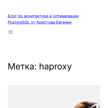
Перейти
к
Блог по архитектуре и оптимизации
содержимому
PostgreSQL от Аристова Евгения
Метка:
haproxy