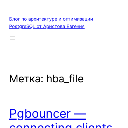
Перейти
к
Блог по архитектуре и оптимизации
содержимому
PostgreSQL от Аристова Евгения
Метка:
hba_file
Pgbouncer —
connecting clients