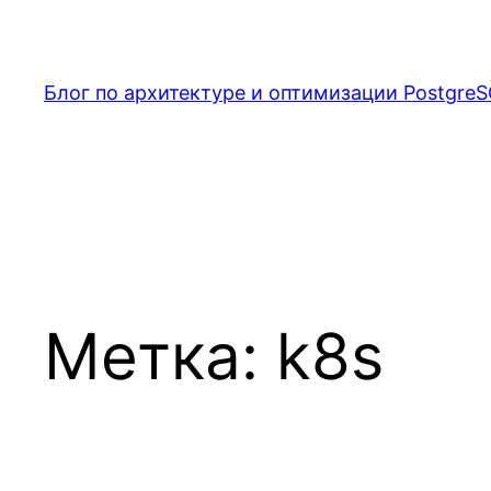
Перейти
к
содержимому
Блог по архитектуре и оптимизации PostgreS
Метка:
k8s