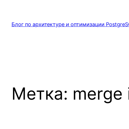
Перейти
к
содержимому
Блог по архитектуре и оптимизации PostgreS
Метка:
merge 