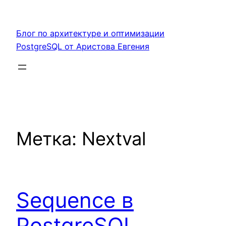
Перейти
к
Блог по архитектуре и оптимизации
содержимому
PostgreSQL от Аристова Евгения
Метка:
Nextval
Sequence в
PostgreSQL