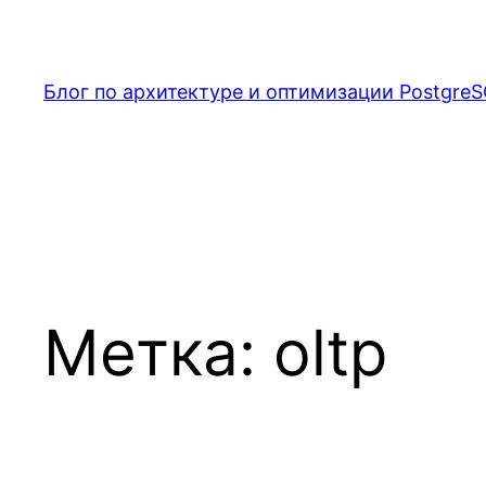
Перейти
к
содержимому
Блог по архитектуре и оптимизации PostgreS
Метка:
oltp