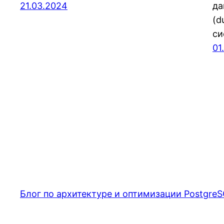
21.03.2024
да
(d
с
01
Блог по архитектуре и оптимизации PostgreS