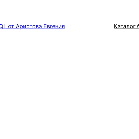
QL от Аристова Евгения
Каталог б
а