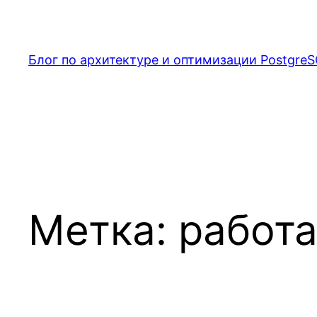
Перейти
к
содержимому
Блог по архитектуре и оптимизации PostgreS
Метка:
работ