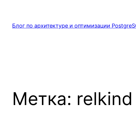
Перейти
к
содержимому
Блог по архитектуре и оптимизации PostgreS
Метка:
relkind