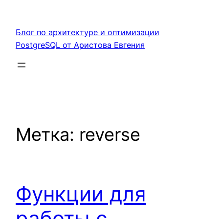
Перейти
к
Блог по архитектуре и оптимизации
содержимому
PostgreSQL от Аристова Евгения
Метка:
reverse
Функции для
работы с