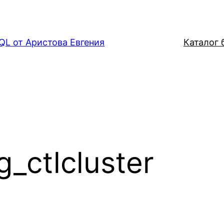
QL от Аристова Евгения
Каталог б
_ctlcluster