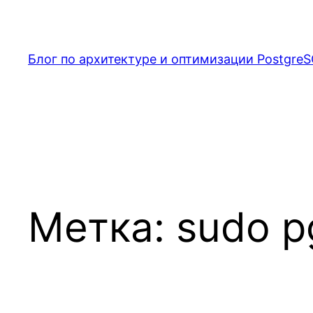
Перейти
к
содержимому
Блог по архитектуре и оптимизации PostgreS
Метка:
sudo pg