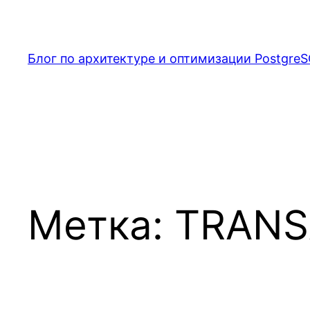
Перейти
к
содержимому
Блог по архитектуре и оптимизации PostgreS
Метка:
TRANS