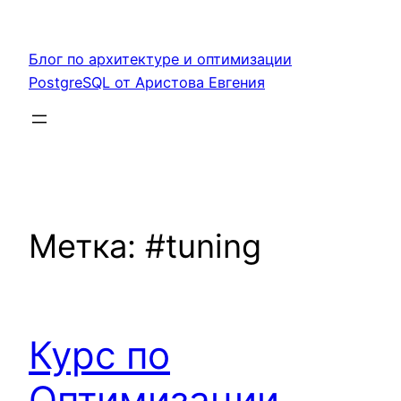
Перейти
к
Блог по архитектуре и оптимизации
содержимому
PostgreSQL от Аристова Евгения
Метка:
#tuning
Курс по
Оптимизации