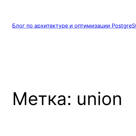
Перейти
к
содержимому
Блог по архитектуре и оптимизации PostgreS
Метка:
union