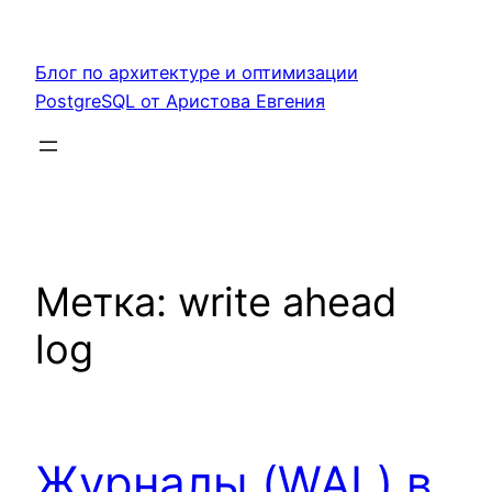
Перейти
к
Блог по архитектуре и оптимизации
содержимому
PostgreSQL от Аристова Евгения
Метка:
write ahead
log
Журналы (WAL) в