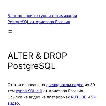
Перейти
к
Блог по архитектуре и оптимизации
содержимому
PostgreSQL от Аристова Евгения
ALTER & DROP
PostgreSQL
Статья основана на
двенадцатом видео
из 30
тем
курса SQL c 0
от Аристова Евгения.
Ссылки на видео на платформах
RUTUBE
и
VK
видео
.