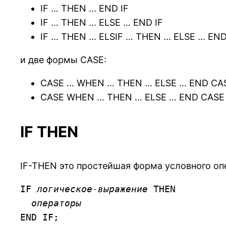
IF … THEN … END IF
IF … THEN … ELSE … END IF
IF … THEN … ELSIF … THEN … ELSE … END
и две формы CASE:
CASE … WHEN … THEN … ELSE … END CA
CASE WHEN … THEN … ELSE … END CASE
IF THEN
IF-THEN это простейшая форма условного оп
IF 
логическое-выражение
 THEN

операторы
END IF;