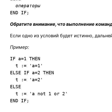
операторы
END IF;
Обратите внимание, что выполнение команд 
Если одно из условий будет истинно, дальн
Пример:
IF a=1 THEN

  t := 'a=1'

ELSE IF a=2 THEN

  t := 'a=2'

ELSE

  t := 'a not 1 or 2'

END IF;