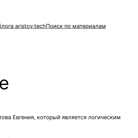
лога aristov.tech
Поиск по материалам
e
това Евгения, который является логическим