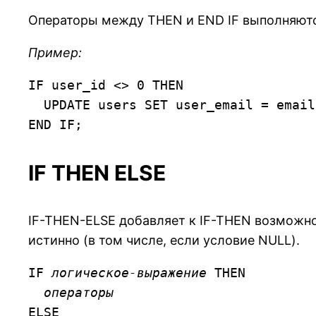
Операторы между THEN и END IF выполняются
Пример:
IF user_id <> 0 THEN

  UPDATE users SET user_email = email WHERE id_user = user_id;

END IF;
IF THEN ELSE
IF-THEN-ELSE добавляет к IF-THEN возможно
истинно (в том числе, если условие NULL).
IF 
логическое-выражение
 THEN

операторы
ELSE
