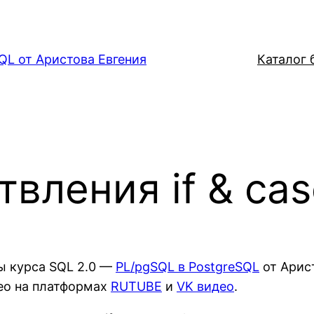
QL от Аристова Евгения
Каталог б
вления if & cas
ы курса SQL 2.0 —
PL/pgSQL в PostgreSQL
от Арис
део на платформах
RUTUBE
и
VK видео
.