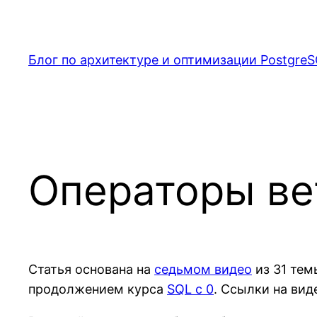
Перейти
к
содержимому
Блог по архитектуре и оптимизации PostgreS
Операторы вет
Статья основана на
седьмом видео
из 31 тем
продолжением курса
SQL c 0
. Ссылки на ви