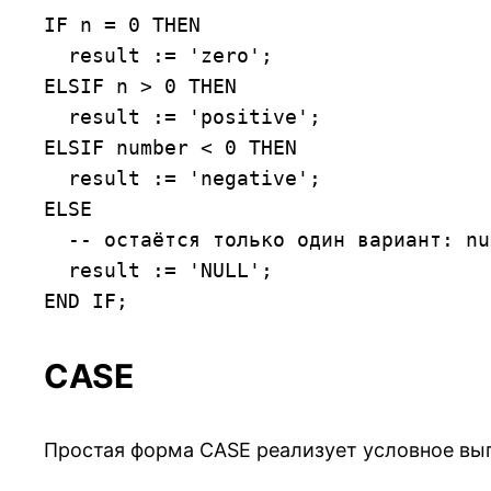
IF n = 0 THEN

  result := 'zero';

ELSIF n > 0 THEN

  result := 'positive';

ELSIF number < 0 THEN

  result := 'negative';

ELSE

  -- остаётся только один вариант: number имеет значение

  result := 'NULL';

END IF;
CASE
Простая форма CASE реализует условное вып