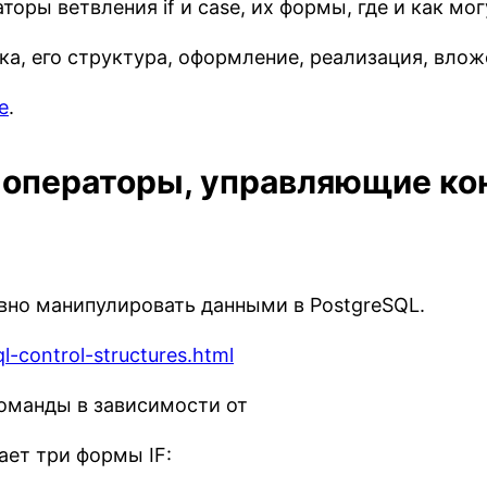
оры ветвления if и case, их формы, где и как мо
а, его структура, оформление, реализация, влож
е
.
 операторы, управляющие ко
вно манипулировать данными в PostgreSQL.
l-control-structures.html
оманды в зависимости от
ет три формы IF: