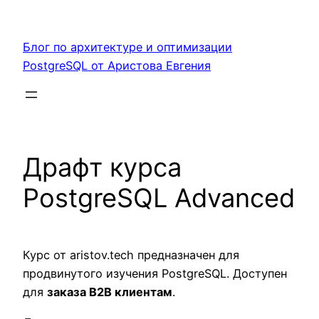
Перейти
к
Блог по архитектуре и оптимизации
содержимому
PostgreSQL от Аристова Евгения
Драфт курса
PostgreSQL Advanced
Курс от aristov.tech предназначен для
продвинутого изучения PostgreSQL. Доступен
для
заказа B2B клиентам
.