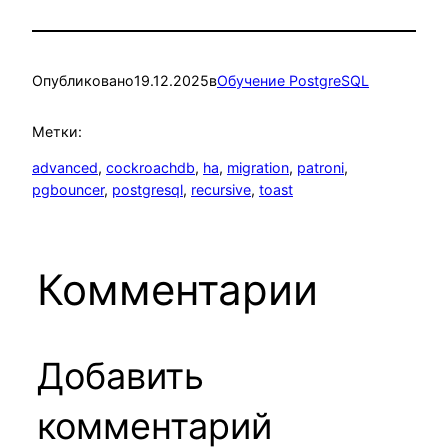
Опубликовано
19.12.2025
в
Обучение PostgreSQL
Метки:
advanced
, 
cockroachdb
, 
ha
, 
migration
, 
patroni
, 
pgbouncer
, 
postgresql
, 
recursive
, 
toast
Комментарии
Добавить
комментарий