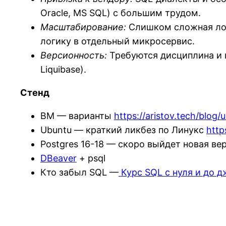
Oracle, MS SQL) с большим трудом.
Масштабирование:
Слишком сложная лог
логику в отдельный микросервис.
Версионность:
Требуются дисциплина и 
Liquibase).
Стенд
ВМ — варианты
https://aristov.tech/blog
Ubuntu — краткий ликбез по Линукс
http
Postgres 16-18 — скоро выйдет новая ве
DBeaver
+ psql
Кто забыл SQL —
Курс SQL с нуля и до д