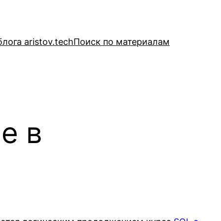
лога aristov.tech
Поиск по материалам
е в