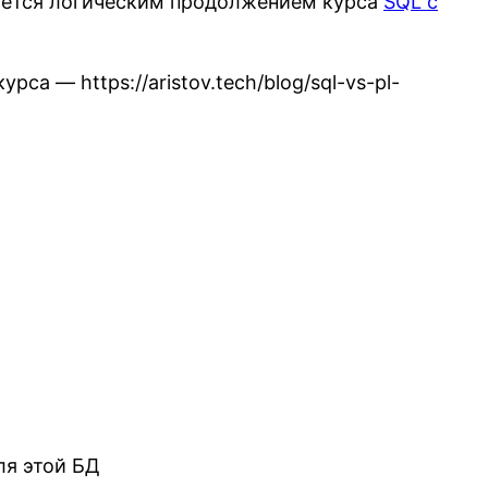
ляется логическим продолжением курса
SQL c
курса — https://aristov.tech/blog/sql-vs-pl-
ля этой БД