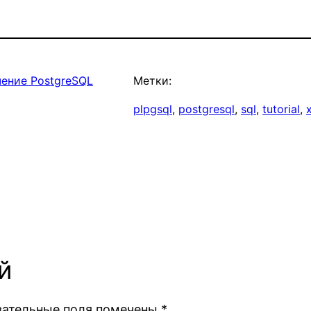
ение PostgreSQL
Метки:
plpgsql
, 
postgresql
, 
sql
, 
tutorial
, 
й
зательные поля помечены
*