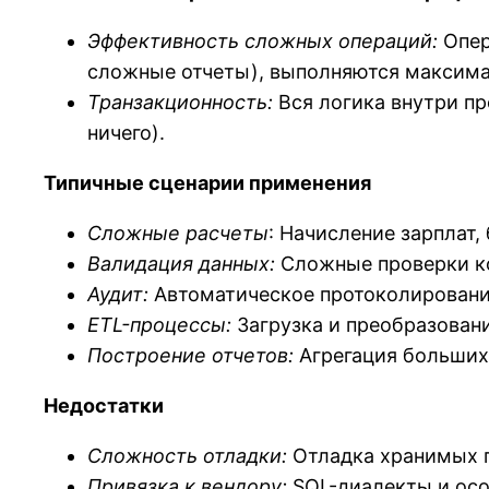
Эффективность сложных операций:
Опер
сложные отчеты), выполняются максима
Транзакционность:
Вся логика внутри п
ничего).
Типичные сценарии применения
Сложные расчеты
: Начисление зарплат,
Валидация данных:
Сложные проверки ко
Аудит:
Автоматическое протоколировани
ETL-процессы:
Загрузка и преобразован
Построение отчетов:
Агрегация больших
Недостатки
Сложность отладки:
Отладка хранимых п
Привязка к вендору:
SQL-диалекты и особ