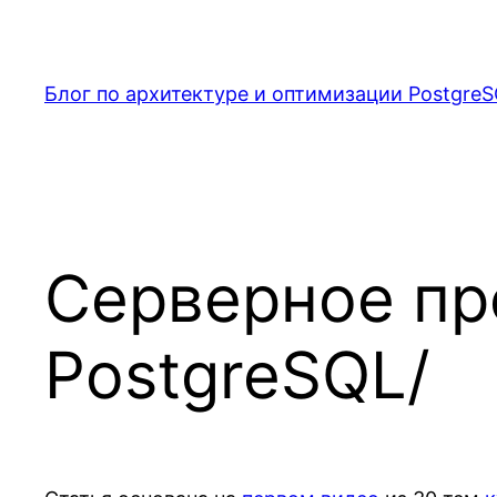
Перейти
к
содержимому
Блог по архитектуре и оптимизации PostgreS
Серверное пр
PostgreSQL/