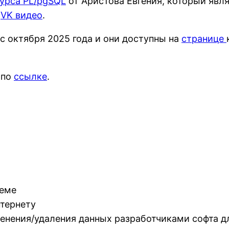
урса PL/pgSQL
от Аристова Евгения, который яв
и
VK видео
.
 с октября 2025 года и они доступны на
странице
 по
ссылке
.
теме
нтернету
енения/удаления данных разработчиками софта д