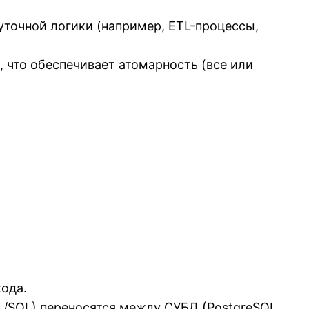
точной логики (например, ETL-процессы,
 что обеспечивает атомарность (все или
ода.
PL/SQL) переносятся между СУБД (PostgreSQL,