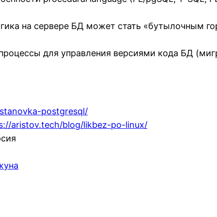
ика на сервере БД может стать «бутылочным го
процессы для управления версиями кода БД (миг
/ustanovka-postgresql/
s://aristov.tech/blog/likbez-po-linux/
рсия
жуна