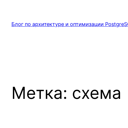
Перейти
к
содержимому
Блог по архитектуре и оптимизации PostgreS
Метка:
схема