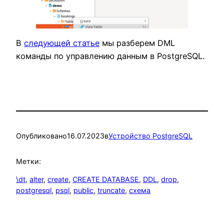
В
следующей статье
мы разберем DML
команды по управлению данным в PostgreSQL.
Опубликовано
16.07.2023
в
Устройство PostgreSQL
Метки:
\dt
, 
alter
, 
create
, 
CREATE DATABASE
, 
DDL
, 
drop
, 
postgresql
, 
psql
, 
public
, 
truncate
, 
схема