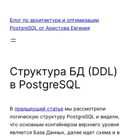
Перейти
к
Блог по архитектуре и оптимизации
содержимому
PostgreSQL от Аристова Евгения
Структура БД (DDL)
в PostgreSQL
В
предыдущей статье
мы рассмотрели
логическую структуру PostgreSQL и видели,
что основным контейнером верхнего уровня
является База Данных, далее идет схема и в