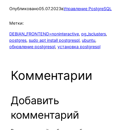
Опубликовано
05.07.2023
в
Управление PostgreSQL
Метки:
DEBIAN_FRONTEND=noninteractive
, 
pg_lsclusters
, 
postgres
, 
sudo apt install postgresql
, 
ubuntu
, 
обновление postgresql
, 
установка postgresql
Комментарии
Добавить
комментарий