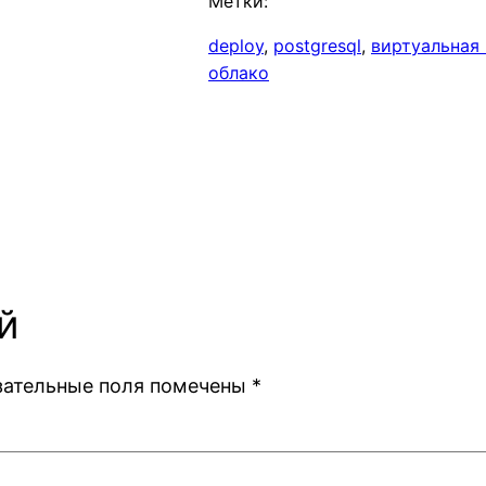
Метки:
deploy
, 
postgresql
, 
виртуальная
облако
й
зательные поля помечены
*